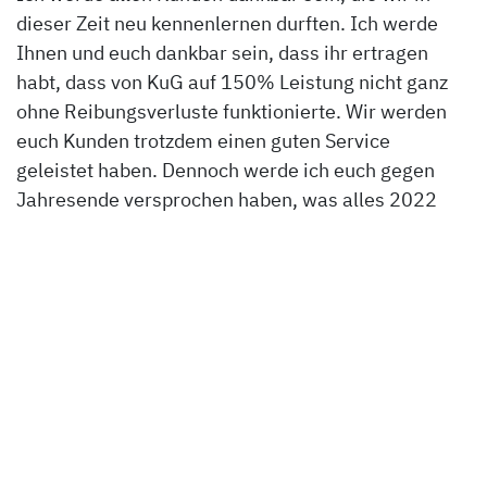
dieser Zeit neu kennenlernen durften. Ich werde
Ihnen und euch dankbar sein, dass ihr ertragen
habt, dass von KuG auf 150% Leistung nicht ganz
ohne Reibungsverluste funktionierte. Wir werden
euch Kunden trotzdem einen guten Service
geleistet haben. Dennoch werde ich euch gegen
Jahresende versprochen haben, was alles 2022
anders laufen wird. Deswegen beginnen wir nun
mit
dem Jahresrückblick 2022.
Wer es bis hierher geschafft hat, dem ist sicherlich
schon aufgefallen, dass wir paradoxerweise die
Zeiten vertüddeln. Deswegen nun der
Jahresrückblick aus der Vergangenheit in die
Zukunft, oder so: