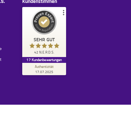
.S.
Kundenstimmen
Kundenbewertungen und Erfahrungen zu
42 N.E.R.D.S.
SEHR GUT
%
100
SEHR GUT
e
Empfehlungen auf
42 N.E.R.D.S.
ProvenExpert.com
5,00
/
5,00
t
17
Kundenbewertungen
Authentizität
13
4
17.07.2025
2
Bewertungen von
Bewertungen auf
anderen Quellen
ProvenExpert.com
Blick aufs ProvenExpert-Profil werfen
Anonym
5,00
Wir haben Consulting-Leistungen für die
Implementierung und Einführung von Odoo
erhalten und sind rundum zuf...