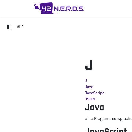
Zum Inhalt springen
Odoo Leistungen
📄 J
J
J
Java
JavaScript
JSON
Java
eine Programmiersprach
JavaScript