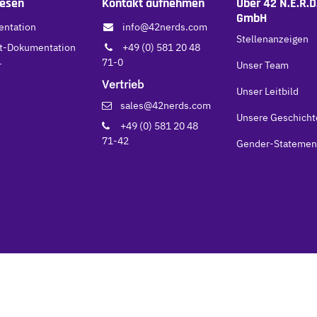
lesen
Kontakt aufnehmen
Über 42 N.E.R.D
GmbH
ntation
info@42nerds.com
Stellenanzeigen
t-Dokumentation
+49 (0) 581 20 48
71-0
r
Unser Team
Vertrieb
Unser Leitbild
sales@42nerds.com
Unsere Geschicht
+49 (0) 581 20 48
71-42
Gender-Statemen