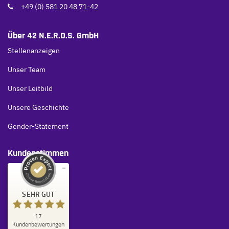
+49 (0) 581 20 48 71-42
Über 42 N.E.R.D.S. GmbH
Stellenanzeigen
Unser Team
Unser Leitbild
Unsere Geschichte
Gender-Statement
Kundenstimmen
Kundenbewertungen und Erfahrungen zu
SEHR GUT
42 N.E.R.D.S.
SEHR GUT
17
%
100
Kundenbewertungen