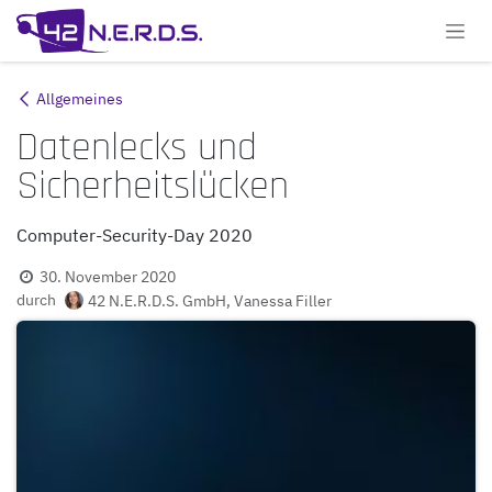
Zum Inhalt springen
Allgemeines
Datenlecks und
Sicherheitslücken
Computer-Security-Day 2020
30. November 2020
durch
42 N.E.R.D.S. GmbH, Vanessa Filler