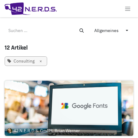
Zum Inhalt springen
Allgemeines
12 Artikel
Consulting
×
42 N.E.R.D.S. GmbH, Brian Werner